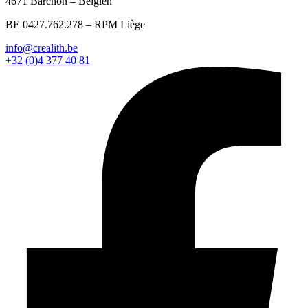
4671 Barchon – Belgien
BE 0427.762.278 – RPM Liège
info@crealith.be
+32 (0)4 377 40 81